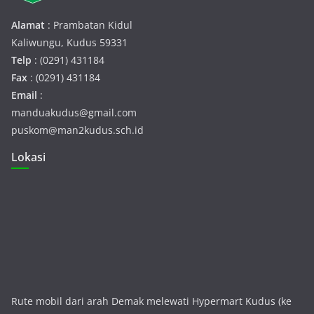
Alamat
: Prambatan Kidul
Kaliwungu, Kudus 59331
Telp
: (0291) 431184
Fax
: (0291) 431184
Email
:
manduakudus@gmail.com
puskom@man2kudus.sch.id
Lokasi
Rute mobil dari arah Demak melewati Hypermart Kudus (ke