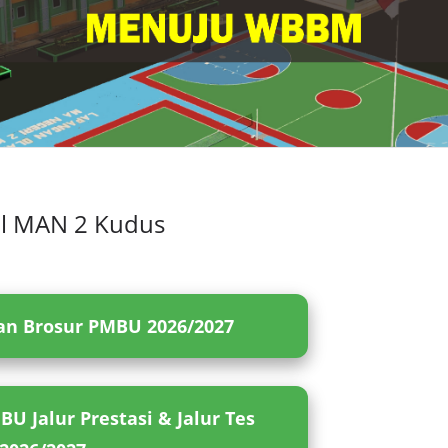
l MAN 2 Kudus
n Brosur PMBU 2026/2027
U Jalur Prestasi & Jalur Tes