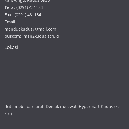
Kaliwungu, Kudus 59331
Telp
: (0291) 431184
Fax
: (0291) 431184
Email
:
manduakudus@gmail.com
puskom@man2kudus.sch.id
Lokasi
Rute mobil dari arah Demak melewati Hypermart Kudus (ke
kiri)