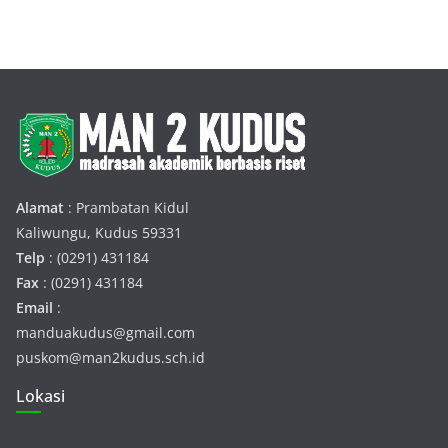
Alamat
: Prambatan Kidul
Kaliwungu, Kudus 59331
Telp
: (0291) 431184
Fax
: (0291) 431184
Email
:
manduakudus@gmail.com
puskom@man2kudus.sch.id
Lokasi