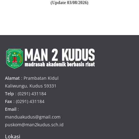
(Update 03/08/2026)
Alamat
: Prambatan Kidul
Kaliwungu, Kudus 59331
Telp
: (0291) 431184
Fax
: (0291) 431184
Email
:
manduakudus@gmail.com
puskom@man2kudus.sch.id
Lokasi