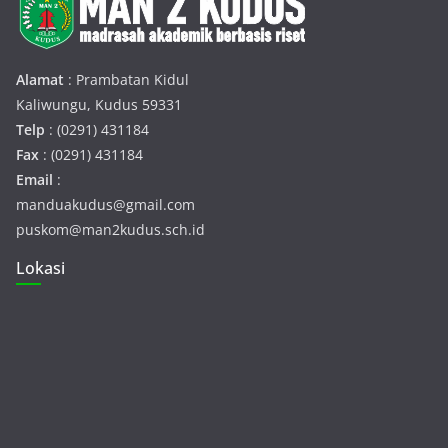
Alamat
: Prambatan Kidul
Kaliwungu, Kudus 59331
Telp
: (0291) 431184
Fax
: (0291) 431184
Email
:
manduakudus@gmail.com
puskom@man2kudus.sch.id
Lokasi