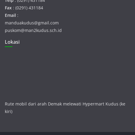
Telp
: (0291) 431184
Fax
: (0291) 431184
Email
:
manduakudus@gmail.com
puskom@man2kudus.sch.id
Lokasi
Rute mobil dari arah Demak melewati Hypermart Kudus (ke
kiri)