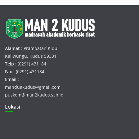
Alamat
: Prambatan Kidul
Kaliwungu, Kudus 59331
Telp
: (0291) 431184
Fax
: (0291) 431184
Email
:
manduakudus@gmail.com
puskom@man2kudus.sch.id
Lokasi