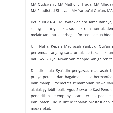
MA Qudsiyah , MA Matholiul Huda, MA Alhiday
MA Raudlotud Shibyan, MA Yanbu’ul Qur’an, MA 
Ketua KKMA Ali Musyafak dalam sambutannya, 
saling sharing baik akademik dan non akadem
melainkan untuk berbagi informasi semua bida
Ulin Nuha, Kepala Madrasah Yanbu’ul Qur’an
pertemuan anjang sana untuk bertukar pikiran
haul ke-32 Kyai Arwaniyah menjadikan ghiroh t
Dihadiri pula Sya’udin pengawas madrasah K
punya potensi dan bagaimana bisa bermanfaat
baik mampu memotret kemampuan siswa yan
akhlak yg lebih baik. Agus Siswanto Kasi Pen
pendidikan mempunyai cara terbaik pada mas
Kabupaten Kudus untuk capaian prestasi dan p
masyarakat.