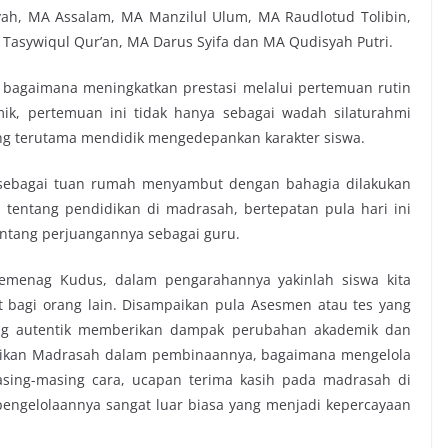
ah, MA Assalam, MA Manzilul Ulum, MA Raudlotud Tolibin,
Tasywiqul Qur’an, MA Darus Syifa dan MA Qudisyah Putri.
bagaimana meningkatkan prestasi melalui pertemuan rutin
ik, pertemuan ini tidak hanya sebagai wadah silaturahmi
ng terutama mendidik mengedepankan karakter siswa.
 sebagai tuan rumah menyambut dengan bahagia dilakukan
 tentang pendidikan di madrasah, bertepatan pula hari ini
entang perjuangannya sebagai guru.
emenag Kudus, dalam pengarahannya yakinlah siswa kita
 bagi orang lain. Disampaikan pula Asesmen atau tes yang
g autentik memberikan dampak perubahan akademik dan
didikan Madrasah dalam pembinaannya, bagaimana mengelola
ing-masing cara, ucapan terima kasih pada madrasah di
engelolaannya sangat luar biasa yang menjadi kepercayaan