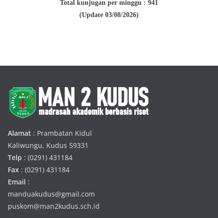
Total kunjugan per minggu : 941
(Update 03/08/2026)
Alamat
: Prambatan Kidul
Kaliwungu, Kudus 59331
Telp
: (0291) 431184
Fax
: (0291) 431184
Email
:
manduakudus@gmail.com
puskom@man2kudus.sch.id