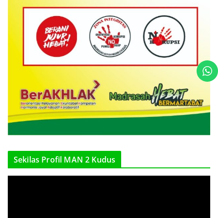
Sekilas Profil MAN 2 Kudus
V
i
d
e