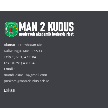
Alamat
: Prambatan Kidul
Kaliwungu, Kudus 59331
Telp
: (0291) 431184
Fax
: (0291) 431184
Email
:
manduakudus@gmail.com
puskom@man2kudus.sch.id
Lokasi