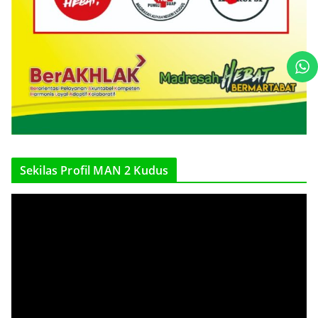
Sekilas Profil MAN 2 Kudus
V
i
d
e
o
P
l