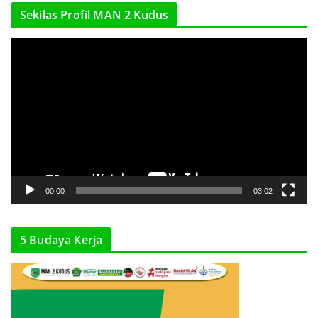
Sekilas Profil MAN 2 Kudus
V
i
d
e
o
P
l
a
y
00:00
03:02
e
r
5 Budaya Kerja