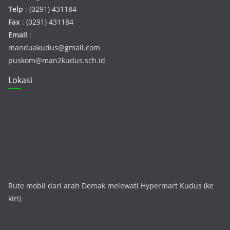
Telp
: (0291) 431184
Fax
: (0291) 431184
Email
:
manduakudus@gmail.com
puskom@man2kudus.sch.id
Lokasi
Rute mobil dari arah Demak melewati Hypermart Kudus (ke
kiri)