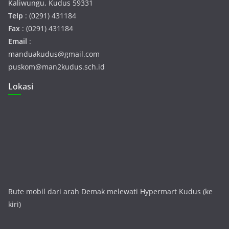
Kaliwungu, Kudus 59331
Telp
: (0291) 431184
Fax
: (0291) 431184
Email
:
manduakudus@gmail.com
puskom@man2kudus.sch.id
Lokasi
Rute mobil dari arah Demak melewati Hypermart Kudus (ke
kiri)