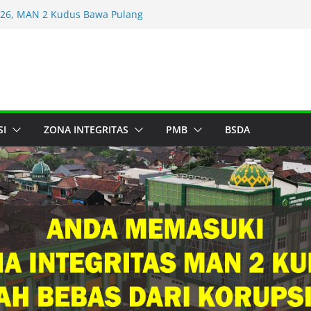
 Beasiswa Internasional,
dan Inspirasi Karier di Dunia
026, MAN 2 Kudus Bawa Pulang
it Tingkat MA
udus: Tingkatkan Cinta
judkan Generasi Cerdas dan
, Murid MAN 2 Kudus Kunjungi
SI
ZONA INTEGRITAS
PMB
BSDA
2 Kudus Juara Umum Jumbara